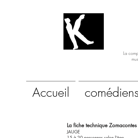
C
La compa
mus
Accueil
comédien
La fiche technique Zomacontes 
JAUGE
15 à 20 personnes selon l’âge.