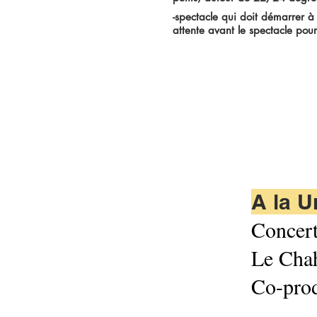
-spectacle qui doit démarrer à 
attente avant le spectacle pour 
© 2023 by Urban Ar
A la 
Concert
Le Chah
Co-pr