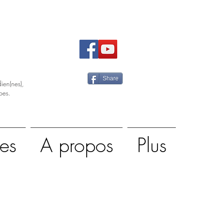
Share
ien(nes),
pes.
es
A propos
Plus