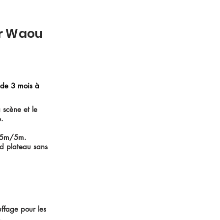
Mr Waou
 de 3 mois à
 scène et le
e.
: 5m/5m.
nd plateau sans
uffage pour les
.