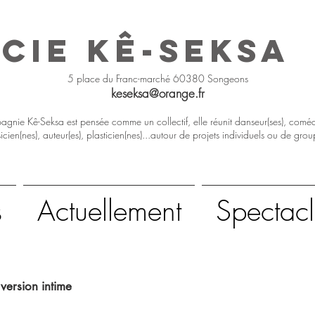
ie Kê-Seksa
5 place du Franc-marché 60380 Songeons
keseksa@orange.fr
gnie Kê-Seksa est pensée comme un collectif, elle réunit danseur(ses), coméd
icien(nes), auteur(es), plasticien(nes)...autour de projets individuels ou de grou
s
Actuellement
Spectacl
version intime