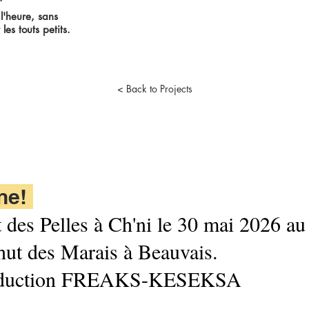
l'heure, sans
les touts petits.
< Back to Projects
tist. Proudly created with
Wix.com
Une!
 des Pelles à Ch'ni le 30 mai 2026 au 
ut des Marais à Beauvais.
oduction FREAKS-KESEKSA