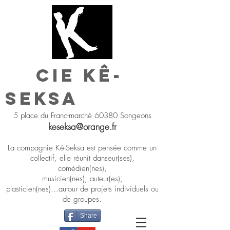
Cie Kê-
Seksa
5 place du Franc-marché 60380 Songeons
keseksa@orange.fr
La compagnie Kê-Seksa est pensée comme un
collectif, elle réunit danseur(ses),
comédien(nes),
musicien(nes), auteur(es),
plasticien(nes)...autour de projets individuels ou
de groupes.
Share